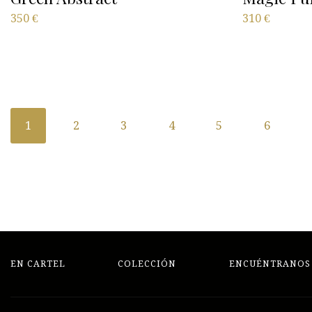
350
€
310
€
1
2
3
4
5
6
EN CARTEL
COLECCIÓN
ENCUÉNTRANOS