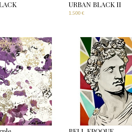
LACK
URBAN BLACK II
1.500
€
rple
BELL EPOQUE