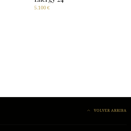
5.100
€
VOLVER ARRIBA