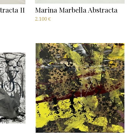
racta II
Marina Marbella Abstracta
2.100
€