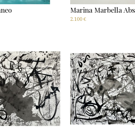
aneo
Marina Marbella Abst
2.100
€