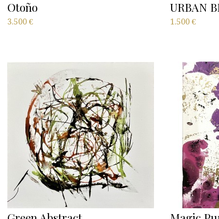
Otoño
URBAN B
3.500
€
1.500
€
Green Abstract
Magic Pu