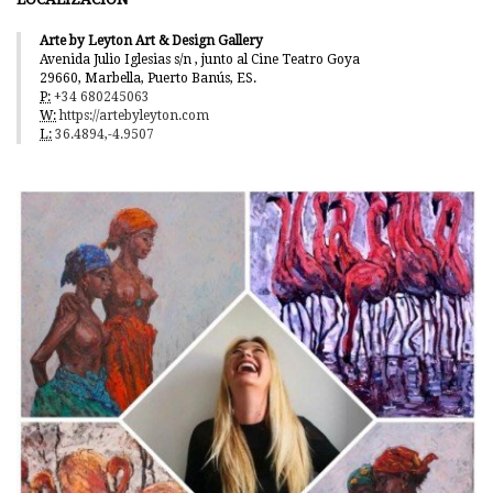
Arte by Leyton Art & Design Gallery
Avenida Julio Iglesias s/n , junto al Cine Teatro Goya
29660, Marbella, Puerto Banús, ES.
P:
+34 680245063
W:
https://artebyleyton.com
L:
36.4894,-4.9507