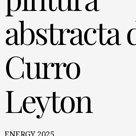
abstracta 
Curro
Leyton
ENERGY 2025