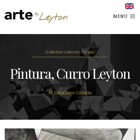
MENU
(Collection: Colección Privada)
Pintura, Curro Leyton
el Caballero Cubista